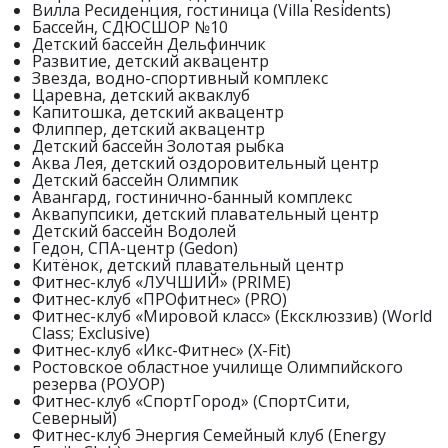
Вилла Ресиденция, гостиница (Villa Residents)
Бассейн, СДЮСШОР №10
Детский бассейн Дельфинчик
Развитие, детский аквацентр
Звезда, водно-спортивный комплекс
Царевна, детский акваклуб
Капитошка, детский аквацентр
Флиппер, детский аквацентр
Детский бассейн Золотая рыбка
Аква Лея, детский оздоровительный центр
Детский бассейн Олимпик
Авангард, гостинично-банный комплекс
Аквапупсики, детский плавательный центр
Детский бассейн Водолей
Гедон, СПА-центр (Gedon)
Китёнок, детский плавательный центр
Фитнес-клуб «ЛУЧШИЙ» (PRIME)
Фитнес-клуб «ПРОфитнес» (PRO)
Фитнес-клуб «Мировой класс» (Ексклюззив) (World
Class; Exclusive)
Фитнес-клуб «Икс-Фитнес» (X-Fit)
Ростовское областное училище Олимпийского
резерва (РОУОР)
Фитнес-клуб «СпортГород» (СпортСити,
Северный)
Фитнес-клуб Энергия Семейный клуб (Energy