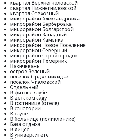
квартал Верхнегниловской
квартал Нижнегниловской
квартал Совхозный
микрорайон Александровка
микрорайон Берберовка
микрорайон Болгарстрой
микрорайон Западный
микрорайон Каменка
микрорайон Новое Поселение
микрорайон Северный
микрорайон Стройгородок
микрорайон Темерник
Нахичевань
остров Зеленый
поселок Орджоникидзе
поселок Чкаловский
Отдельный
В фитнес клубе
В детском саду
В гостинице (отеле)
В санатории
В сауне
В больнице (поликлинике)
База отдыха
В лицее
В университете