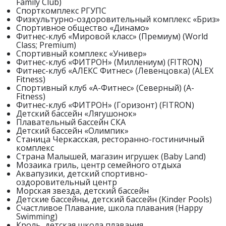
Family Club)
Спорткомплекс РГУПС
Физкультурно-оздоровительный комплекс «Бриз»
Спортивное общество «Динамо»
Фитнес-клуб «Мировой класс» (Премиум) (World
Class; Premium)
Спортивный комплекс «Универ»
Фитнес-клуб «ФИТРОН» (Миллениум) (FITRON)
Фитнес-клуб «АЛЕКС Фитнес» (Левенцовка) (ALEX
Fitness)
Спортивный клуб «А-Фитнес» (Северный) (A-
Fitness)
Фитнес-клуб «ФИТРОН» (Горизонт) (FITRON)
Детский бассейн «Лягушонок»
Плавательный бассейн СКА
Детский бассейн «Олимпик»
Станица Черкасская, ресторанно-гостиничный
комплекс
Страна Малышей, магазин игрушек (Baby Land)
Мозаика гриль, центр семейного отдыха
Аквапузики, детский спортивно-
оздоровительный центр
Морская звезда, детский бассейн
Детские бассейны, детский бассейн (Kinder Pools)
Счастливое Плавание, школа плавания (Happy
Swimming)
Кроль, детская школа плавания