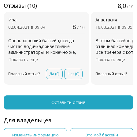
8,0
Отзывы (10)
/ 10
Ира
Анастасия
8
02.04.2021 в 09:04
16.03.2021 в 09:35
/ 10
Очень хороший бассейн,всегда
В этом бассейне р
чистая водичка,приветливые
отличная команда 
администраторы! И конечно же,
Все тренера с кот
отдельное спасибо тренеру Оле,с
пришлось занимать
Показать еще
Показать еще
которой мы познакомились,когда
находили общий яз
дочке было 4 месяца,ходим на
все тренировки пр
Полезный отзыв?
Да
(0)
Нет
(0)
Полезный отзыв?
занятия с большим удовольствием!
насыщенно...
Оставить отзыв
Для владельцев
Изменить информацию
Это мой бассейн